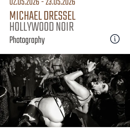
02.05.2026 - 23.05.2026
MICHAEL DRESSEL
HOLLYWOOD NOIR
Photography
Mehr erfa