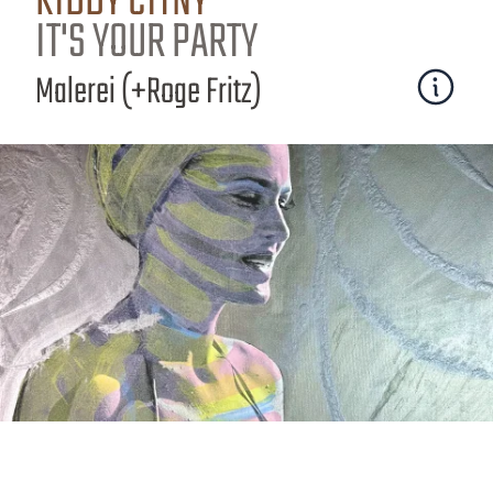
KIDDY CITNY
IT'S YOUR PARTY
Malerei (+Roge Fritz)
Mehr erfa