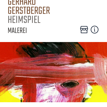
GERHARD
GERSTBERGER
HEIMSPIEL
MALEREI
Zum Online-Shop
Mehr erfa